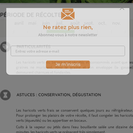
PÉRIODE DE RÉCOLTE :
avril
mai
juin
juil.
août
sept.
oct.
nov.
Ne ratez plus rien,
Abonnez-vous à notre newsletter
PARTICULARITÉS
Les haricots verts ou beurre sont récoltés et consommés avant que les
graines ne murissent. Ainsi la graine et son enveloppe (la gousse)
Je m’inscris
demeurent charnues et fondantes.
ASTUCES : CONSERVATION, DÉGUSTATION
Les haricots verts frais se conservent quelques jours au réfrigérateur.
Pour prolonger les plaisirs de votre récolte, il faut congeler les haricots
verts (équeutés) ou les appertiser en bocaux.
Cuits à la vapeur ou jetés dans l’eau bouillante salée une dizaine de
minutes, les haricots verts se préparent très simplement.