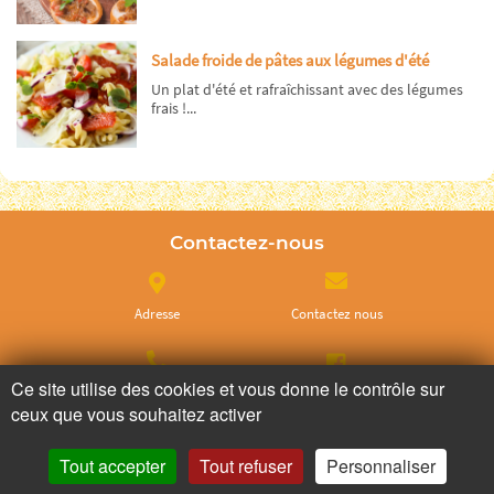
Salade froide de pâtes aux légumes d'été
Un plat d'été et rafraîchissant avec des légumes
frais !...
Contactez-nous
Adresse
Contactez nous
Ce site utilise des cookies et vous donne le contrôle sur
Appelez nous
Facebook
ceux que vous souhaitez activer
Tout accepter
Tout refuser
Personnaliser
Instagram